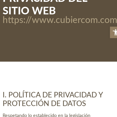
SITIO WEB
https://www.cubiercom.com
Abr
I. POLÍTICA DE PRIVACIDAD Y
PROTECCIÓN DE DATOS
Respetando lo establecido en la legislación